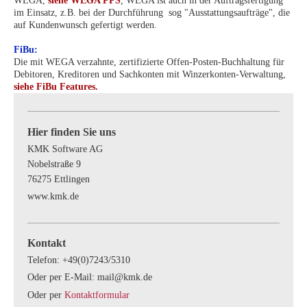
WEGA,
siehe WEGA PPS
, WEGA ist auch in der Auftragsfertigung
im Einsatz, z.B. bei der Durchführung sog "Ausstattungsaufträge", die
auf Kundenwunsch gefertigt werden.
FiBu:
Die mit WEGA verzahnte, zertifizierte Offen-Posten-Buchhaltung für
Debitoren, Kreditoren und Sachkonten mit Winzerkonten-Verwaltung,
siehe FiBu Features.
Hier finden Sie uns
KMK Software AG
Nobelstraße
9
76275
Ettlingen
www.kmk.de
Kontakt
Telefon: +49(0)7243/5310
Oder per E-Mail: mail@kmk.de
Oder per
Kontaktformular