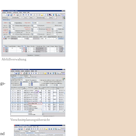
Abfüllverwaltung
gs-
Verschnittplanungsübersicht
und