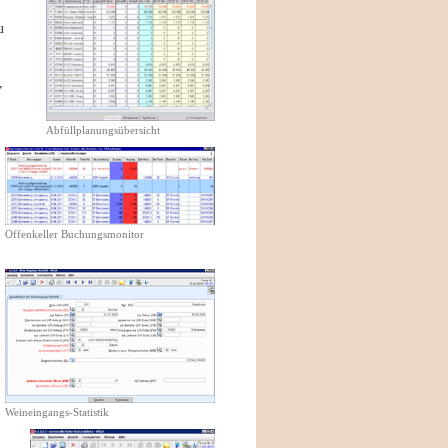
u
,
Abfüllplanungsübersicht
Offenkeller Buchungsmonitor
Weineingangs-Statistik