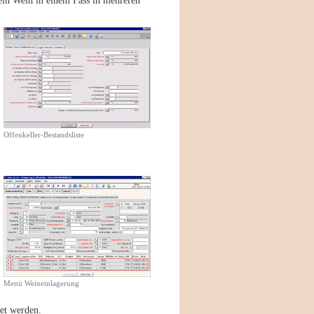
in Wein in einem Fass in mehreren
Offenkeller-Bestandsliste
Menü Weineinlagerung
et werden.