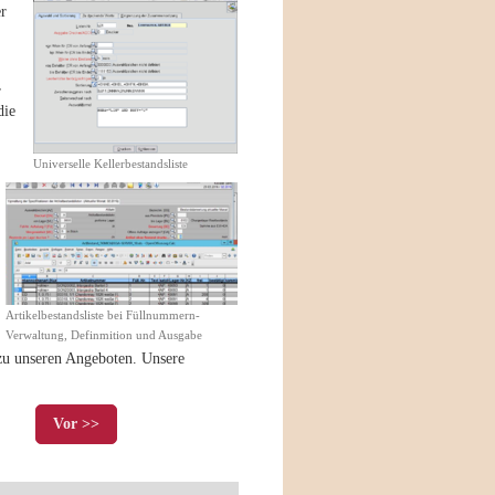
er
r
die
Universelle Kellerbestandsliste
Artikelbestandsliste bei Füllnummern-
Verwaltung, Definmition und Ausgabe
zu unseren Angeboten. Unsere
Vor >>