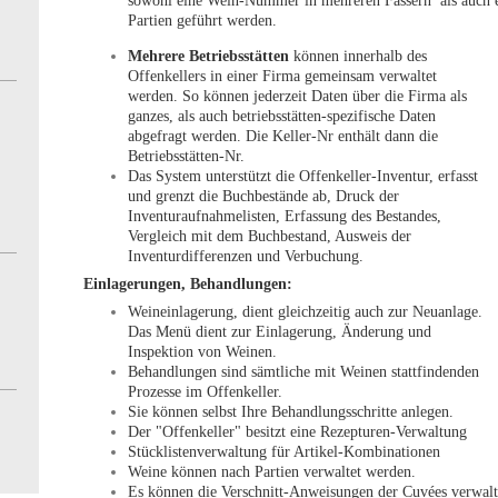
sowohl eine Wein-Nummer in mehreren Fässern als auch e
Partien geführt werden.
Mehrere Betriebsstätten
können innerhalb des
Offenkellers in einer Firma gemeinsam verwaltet
werden. So können jederzeit Daten über die Firma als
ganzes, als auch betriebsstätten-spezifische Daten
abgefragt werden. Die Keller-Nr enthält dann die
Betriebsstätten-Nr.
Das System unterstützt die Offenkeller-Inventur, erfasst
und grenzt die Buchbestände ab, Druck der
Inventuraufnahmelisten, Erfassung des Bestandes,
Vergleich mit dem Buchbestand, Ausweis der
Inventurdifferenzen und Verbuchung.
Einlagerungen, Behandlungen:
Weineinlagerung, dient gleichzeitig auch zur Neuanlage.
Das Menü dient zur Einlagerung, Änderung und
Inspektion von Weinen.
Behandlungen sind sämtliche mit Weinen stattfindenden
Prozesse im Offenkeller.
Sie können selbst Ihre Behandlungsschritte anlegen.
Der "Offenkeller" besitzt eine Rezepturen-Verwaltung
Stücklistenverwaltung für Artikel-Kombinationen
Weine können nach Partien verwaltet werden.
Es können die Verschnitt-Anweisungen der Cuvées verwalt